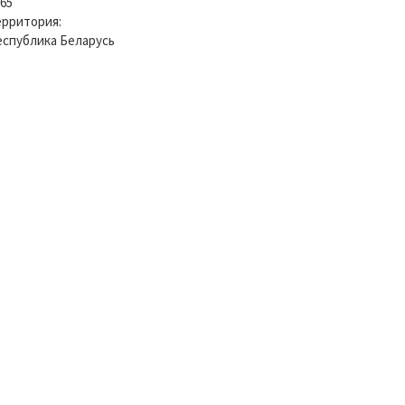
65
ерритория:
еспублика Беларусь