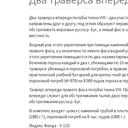
Два траверса впереди полубастиона VIII – два учас
направлены друг к другу, под углом образуют нера
обстреливать верховье русла р. Буг, а левый фас в
местность.
Водный ров этого укрепления при помощи каменной 
правого фаса, а у оконечности левого фаса водной 
этого укрепления помещаются по два казематирова
бочонков пороха каждый и два с убежищами по 10 че
траверсе убежище и пороховой погребок, в правом
практической учебной батареей для крепостной ар
пороховой погреб (№ 879) на 8 000 пудов пороха в ге
Траверс впереди правого фаса полубастиона VIII. П
впереди служит для обстреливания тылов двух пере
обстреливания русла р. Буг.
В комплекс входят: шлюз с каменной трубой в плоти
(1881 г.?), пороховой погреб на 8 тыс. пудов (1895 г.).
Индекс Фонда - V-110.