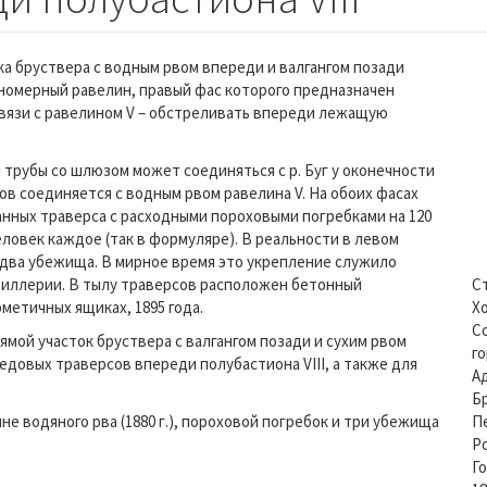
тка бруствера с водным рвом впереди и валгангом позади
вномерный равелин, правый фас которого предназначен
 связи с равелином V – обстреливать впереди лежащую
трубы со шлюзом может соединяться с р. Буг у оконечности
ров соединяется с водным рвом равелина V. На обоих фасах
нных траверса с расходными пороховыми погребками на 120
ловек каждое (так в формуляре). В реальности в левом
 два убежища. В мирное время это укрепление служило
тиллерии. В тылу траверсов расположен бетонный
С
рметичных ящиках, 1895 года.
Х
С
рямой участок бруствера с валгангом позади и сухим рвом
г
довых траверсов впереди полубастиона VIII, а также для
А
Б
не водяного рва (1880 г.), пороховой погребок и три убежища
П
Р
Г