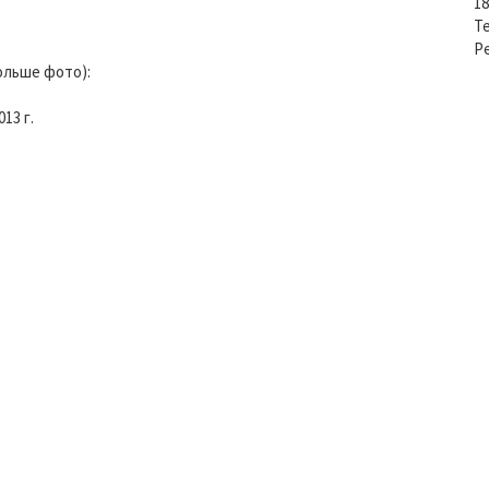
18
Т
Р
ольше фото):
13 г.