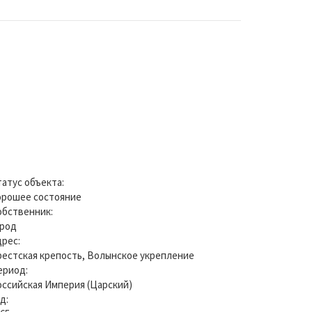
татус объекта:
орошее состояние
обственник:
ород
дрес:
рестская крепость, Волынское укрепление
ериод:
оссийская Империя (Царский)
од: