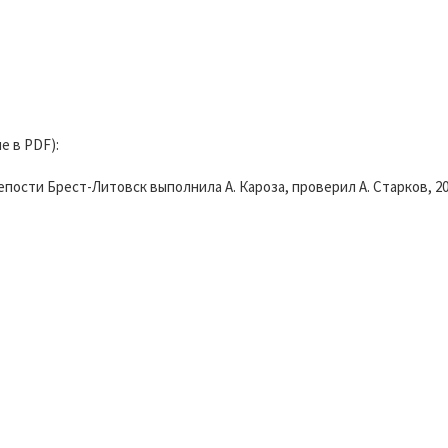
е в PDF):
ти Брест-Литовск выполнила А. Кароза, проверил А. Старков, 2013 г