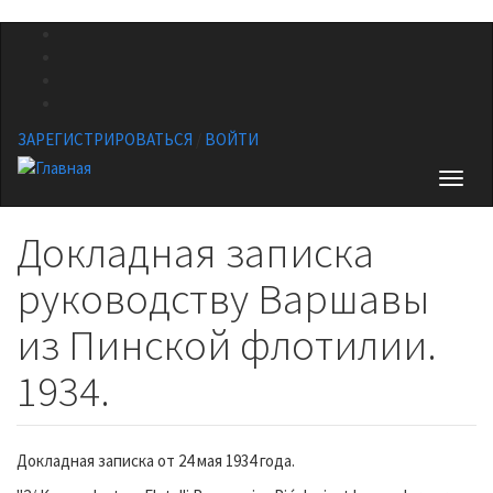
Перейти
к
основному
содержанию
ЗАРЕГИСТРИРОВАТЬСЯ
/
ВОЙТИ
Toggl
naviga
Докладная записка
руководству Варшавы
из Пинской флотилии.
1934.
Докладная записка от 24 мая 1934 года.