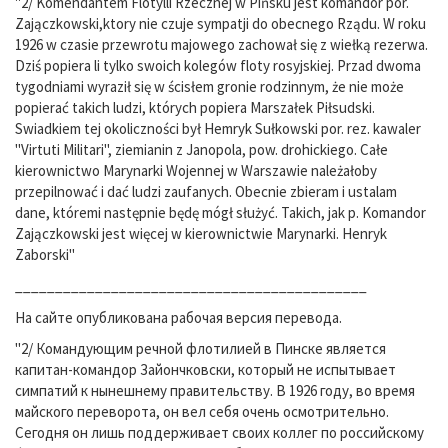
"2/ Komendantem Flotylli Rzecznej w Pińsku jest komandor por.
Zajączkowski,ktory nie czuje sympatji do obecnego Rządu. W roku
1926 w czasie przewrotu majowego zachował się z wiełką rezerwa.
Dziś popiera li tylko swoich kolegów floty rosyjskiej. Przad dwoma
tygodniami wyraził się w ścisłem gronie rodzinnym, że nie może
popierać takich ludzi, których popiera Marszałek Piłsudski.
Swiadkiem tej okoliczności był Hemryk Sułkowski por. rez. kawaler
"Virtuti Militari", ziemianin z Janopola, pow. drohickiego. Całe
kierownictwo Marynarki Wojennej w Warszawie należałoby
przepilnować i dać ludzi zaufanych. Obecnie zbieram i ustalam
dane, któremi następnie będę mógł służyć. Takich, jak p. Komandor
Zajączkowski jest więcej w kierownictwie Marynarki. Henryk
Zaborski"
____________________________________________
На сайте опубликована рабочая версия перевода.
"2/ Командующим речной флотилией в Пинске является
капитан-командор Зайончковски, который не испытывает
симпатий к нынешнему правительству. В 1926 году, во время
майского переворота, он вел себя очень осмотрительно.
Сегодня он лишь поддерживает своих коллег по российскому