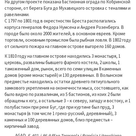
На другом проекте показана бастионная ограда по Кобринской
стороне, от берега Буга до Мухавецкого островка с теналями и
равелинами.
С 1797 по 1801 год в окрестностях Бреста располагались
корпуса генералов Федора Нумсена и Андрея Розенберга. В
городе было около 2000 жителей, в основном евреев. Кроме
торговли, основным промыслом была рыбная ловля. В 1802 году
от сильного пожара на главном острове выгорело 160 домов.
К 1810 году на главном острове находились 3 монастыря, 1
церковь, развалины бывшего фарного костела, 2 школы, 1
таможенный дом, рынок, всего по семи улицам 8 каменных
домов (кроме монастырей) и 130 деревянных. В Волынском
предместье находились остатки древнего пятиугольного
замкового укрепления на оконечности мыса, состоявшего, как
было видно по развалинам, из 5 бастионов, из коих 2 были
обращены к югу, а остальные 3 – к северу, западу и востоку, и 1
полубастион при реке Буг, где при куртине был пруд, 3
монастыря (в том числе 1 греко-русский, деревянный), 3
каменных и 100 деревянных домов, близ предместья –
кирпичный завод.
AGAD.
F. 402, j.86-9 Plan Terespola i Brześcia Litewskiego