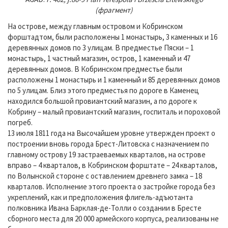
(фрагмент)
На острове, между главным островом и Кобринском
форштадтом, были расположены 1 монастырь, 3 каменных и 16
деревянных домов по 3 улицам. В предместье Пяски – 1
монастырь, 1 частный магазин, остров, 1 каменный и 47
деревянных домов. В Кобринском предместье были
расположены 1 монастырь и 1 каменный и 85 деревянных домов
по 5 улицам. Близ этого предместья по дороге в Каменец
находился большой провиантский магазин, а по дороге к
Кобрину – малый провиантский магазин, госпиталь и пороховой
погреб.
13 июля 1811 года на Высочайшем уровне утвержден проект о
построении вновь города Брест-Литовска с назначением по
главному острову 19 застраеваемых кварталов, на острове
вправо – 4 кварталов, в Кобринском форштате – 24 кварталов,
по Волынской стороне с оставлением древнего замка – 18
кварталов. Исполнение этого проекта о застройке города без
укреплений, как и предположения флигель-адъютанта
полковника Ивана Барклая-де-Толли о создании в Бресте
сборного места для 20 000 армейского корпуса, реализованы не