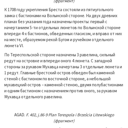
(фрагмент)
К 1708 году укрепления Бреста состояли из пятиугольного
замка с бастионами на Волынской стороне. На двух древних
планах без указания года назначены проекты: первый с
начертанием 5-ти отдельных люнетов по Волынской стороне
впереди 4-х бастионов, обведенных гласисом, и вправо от них
на месте, образуемом рекой Бугом и ручейком отдельного
люнета VI.
По Тереспольской стороне назначены 3 равелина, сильный
редут на островке и впереди оного 4 люнета. С западной
стороны за рукавом Мухавца начертаны 3 отдельные люнета и
1 редут. Главные брестский остров обведен был каменной
стеной с бастионом по восточной стороне, а небольшой
мухавецкий остров – каменной стеною, двумя полубастионами
и одним бастионом с назначением против оного, за рукавом
Мухавца отдельного равелина.
AGAD.
F. 402, j.86-9 Plan Terespola i Brześcia Litewskiego
(фрагмент)