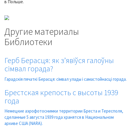
в Польше.
Другие материалы
Библиотеки
Герб Берасця: як з’явіўся галоўны
сімвал горада?
Гарадскія пячаткі Берасця: сімвал улады і самастойнасці горада.
Брестская крепость с высоты 1939
года
Немецкие аэрофотоснимки территории Бреста и Тересполя,
сделанные 5 августа 1939 года хранятся в Национальном
архиве США (NARA).