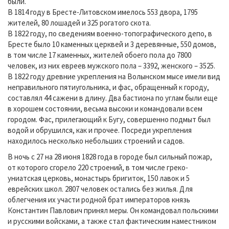
были.
В 1814 году в Бресте-Литовском имелось 553 двора, 1795
жителей, 80 лошадей и 325 рогатого скота.
В 1822 году, по сведениям военно-топографического депо, в
Бресте было 10 каменных церквей и 3 деревянные, 550 домов,
в том числе 17 каменных, жителей обоего пола до 7800
человек, из них евреев мужского пола – 3392, женского – 3525.
В 1822 году древние укрепления на Волынском мысе имели вид
неправильного пятиугольника, и фас, обращенный к городу,
составлял 44 сажени в длину. Два бастиона по углам были еще
в хорошем состоянии, весьма высоки и командовали всем
городом. Фас, прилегающий к Бугу, совершенно подмыт был
водой и обрушился, как и прочее. Посреди укрепления
находилось несколько небольших строений и садов.
В ночь с 27 на 28 июня 1828 года в городе был сильный пожар,
от которого сгорело 220 строений, в том числе греко-
униатская церковь, монастырь бригиток, 150 лавок и 5
еврейских школ. 2807 человек остались без жилья. Для
облегчения их участи родной брат императоров князь
Константин Павлович принял меры. Он командовал польскими
и русскими войсками, а также стал фактическим наместником