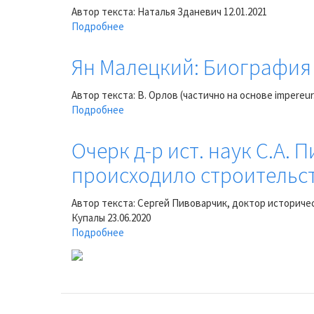
научный
Алиев
Автор текста: Наталья Зданевич
12.01.2021
редактор
Подробнее
о
Владимир
Как
Калинин
выглядел
Ян Малецкий: Биография 
Брест-
Литовск
Автор текста: В. Орлов (частично на основе impereur
до
Подробнее
о
сноса?
Ян
Малецкий:
Очерк д-р ист. наук С.А.
Биография автора
происходило строительст
проекта
новых укреплений
в
Автор текста: Сергей Пивоварчик, доктор историче
Брест-
Купалы
23.06.2020
Литовске.
Подробнее
о
Очерк
д-
р
ист.
наук