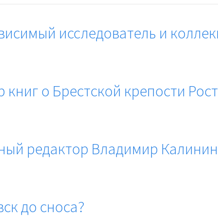
ависимый исследователь и колле
р книг о Брестской крепости Рос
чный редактор Владимир Калинин
вск до сноса?