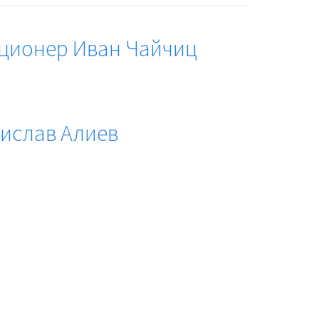
кционер Иван Чайчиц
тислав Алиев