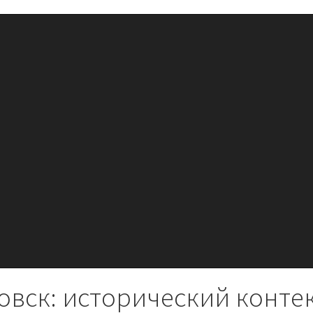
овск: исторический конте